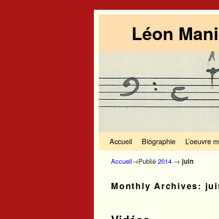
Léon Maniè
Skip to primary content
Aller au contenu secondaire
Accueil
Biographie
L’oeuvre m
Accueil
→Publié
2014
→
juin
Monthly Archives:
ju