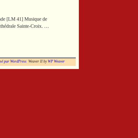
arade [LM 41] Musique de
athédrale Sainte-Croix. …
lsé par WordPress
Weaver II by
WP Weaver