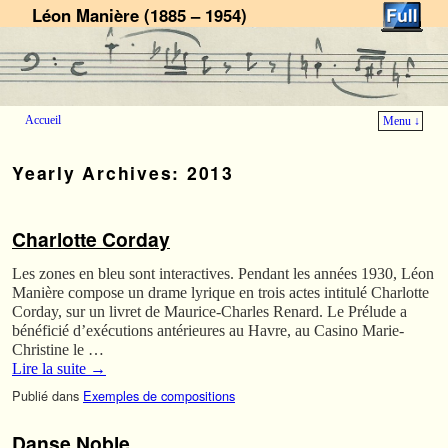
Léon Manière (1885 – 1954)
Accueil
Menu ↓
Skip to primary content
Aller au contenu secondaire
Yearly Archives:
2013
Charlotte Corday
Les zones en bleu sont interactives. Pendant les années 1930, Léon
Manière compose un drame lyrique en trois actes intitulé Charlotte
Corday, sur un livret de Maurice-Charles Renard. Le Prélude a
bénéficié d’exécutions antérieures au Havre, au Casino Marie-
Christine le …
Lire la suite
→
Publié dans
Exemples de compositions
Danse Noble